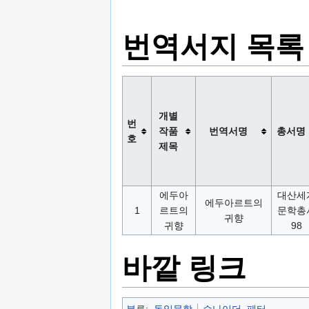
번역서지 목록
개별
번
작품
번역서명
총서명
호
제목
에두아
대산세
에두아르트의
1
르트의
문학총
귀향
귀향
98
바깥 링크
분류
:
독일문학
슈나이더, 페터