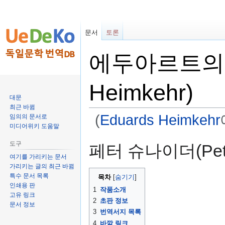
문서
토론
에두아르트의 귀
Heimkehr)
대문
최근 바뀜
(
Eduards Heimkehr
임의의 문서로
미디어위키 도움말
둘
검
도구
페터 슈나이더(Peter
러
색
여기를 가리키는 문서
보
하
가리키는 글의 최근 바뀜
기
러
특수 문서 목록
목차
인쇄용 판
로
가
1
작품소개
고유 링크
가
기
2
초판 정보
문서 정보
기
3
번역서지 목록
4
바깥 링크