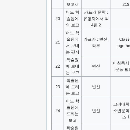
보고서
219
어느 학
카프카 문학 :
20
술원에
유형지에서 외
의 보고
4편.2
어느 학
술원에
카프카 : 변신,
Class
21
서 보내
화부
togethe
는 편지
학술원
아침독서 
22
에 보내
변신
운동 필
는 보고
학술원
23
에 드리
변신
는 보고
어느 학
고려대학
술원에
24
변신
소년문학
드리는
즈 1
보고
학술원