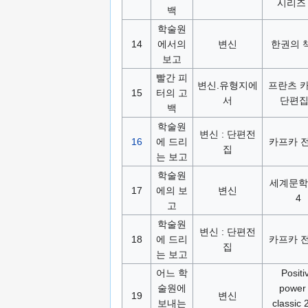
시리즈 
백
학술원
14
에서의
변신
한권의 책
보고
빨간 피
변신.유형지에
프란츠 
15
터의 고
서
단편집
백
학술원
변신 : 단편전
16
에 드리
카프카 전
집
는 보고
학술원
세계문학
17
에의 보
변신
4
고
학술원
변신 : 단편전
18
에 드리
카프카 전
집
는 보고
어느 학
Positi
술원에
power 
19
변신
보내는
classic 