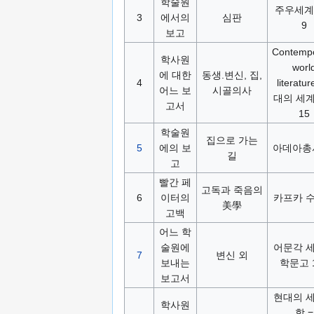
학술원
주우세계
3
에서의
심판
9
보고
Contemp
학사원
worl
에 대한
동생.변신, 집,
4
literatu
어느 보
시골의사
대의 세
고서
15
학술원
집으로 가는
5
에의 보
아데아총서
길
고
빨간 페
고독과 죽음의
6
이터의
카프카 
美學
고백
어느 학
술원에
어문각 
7
변신 외
보내는
학문고 
보고서
현대의 
학사원
학 =