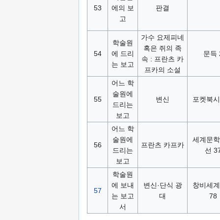
53
에의 보
판결
고
가수 요제피네
학술원
혹은 쥐의 족
54
에 드리
문득 
속 : 프란츠 카
는 보고
프카의 소설
어느 학
술원에
55
변신
포켓북시
드리는
보고
어느 학
술원에
세계문학
56
프란츠 카프카
드리는
선 3
보고
학술원
에 보내
변신·단식 광
창비세계
57
는 보고
대
78
서