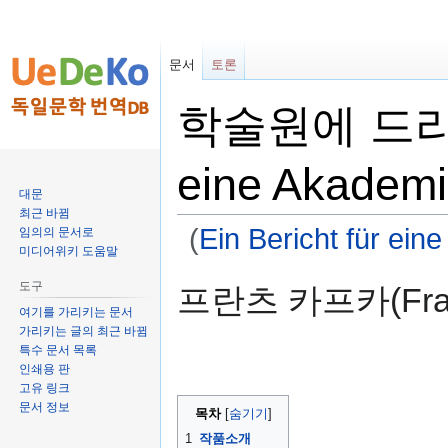
문서
토론
학술원에 드리는 보
eine Akademi
대문
최근 바뀜
(
Ein Bericht für ein
임의의 문서로
미디어위키 도움말
둘
검
도구
프란츠 카프카(Franz
러
색
여기를 가리키는 문서
보
하
가리키는 글의 최근 바뀜
기
러
특수 문서 목록
인쇄용 판
로
가
고유 링크
가
기
문서 정보
목차
기
1
작품소개