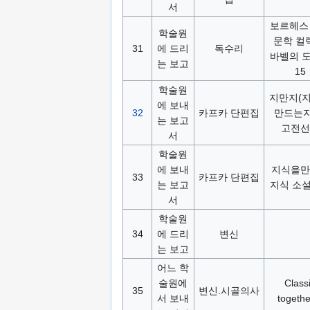
서
보르헤스
학술원
문학 컬
31
에 드리
독수리
바벨의 
는 보고
15
학술원
지만지(
에 보내
32
카프카 단편집
만드는지
는 보고
고전선
서
학술원
에 보내
지식을만
33
카프카 단편집
는 보고
지식 소
서
학술원
34
에 드리
변신
는 보고
어느 학
술원에
Class
35
변신.시골의사
서 보내
togethe