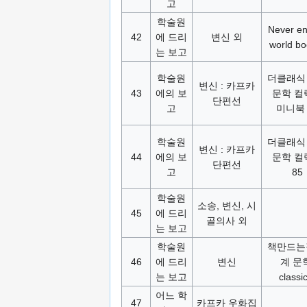
고
학술원
Never en
42
에 드리
변신 외
world bo
는 보고
학술원
더클래식
변신 : 카프카
43
에의 보
문학 컬
단편선
고
미니북 
학술원
더클래식
변신 : 카프카
44
에의 보
문학 컬
단편선
고
85
학술원
소송, 변신, 시
45
에 드리
골의사 외
는 보고
학술원
책만드는
46
에 드리
변신
계 문
는 보고
classi
어느 학
47
카프카 우화집