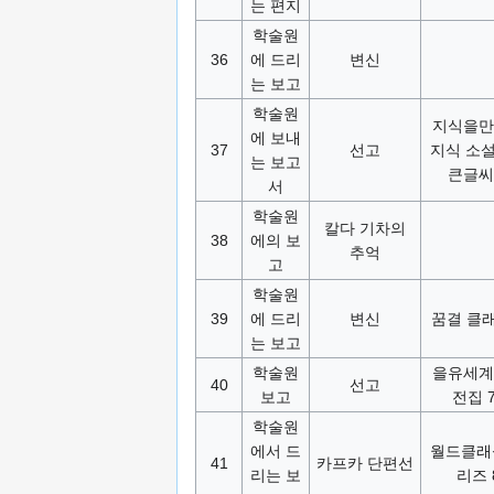
는 편지
학술원
36
에 드리
변신
는 보고
학술원
지식을만
에 보내
37
선고
지식 소
는 보고
큰글씨
서
학술원
칼다 기차의
38
에의 보
추억
고
학술원
39
에 드리
변신
꿈결 클래
는 보고
학술원
을유세계
40
선고
보고
전집 7
학술원
에서 드
월드클래
41
카프카 단편선
리는 보
리즈 