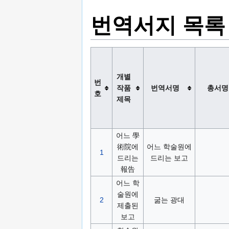
번역서지 목록
개별
번
작품
번역서명
총서명
호
제목
어느 學
術院에
어느 학술원에
1
드리는
드리는 보고
報告
어느 학
술원에
2
굶는 광대
제출된
보고