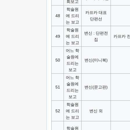
회보고
학술원
카프카 대표
48
에 드리
단편선
는 보고
학술원
변신 : 단편전
49
에 드리
카프카 전
집
는 보고
어느 학
술원에
50
변신(미니북)
드리는
보고
어느 학
술원에
51
변신(문고판)
드리는
보고
학술원
52
에 드리
변신 외
는 보고
학술원