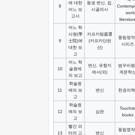
에 대한
동생.변신, 집,
8
Contemp
어느 보
시골의사
worl
고서
literatu
어느 학
사원(學
카프카短篇選
풍림명작
9
士院)에
(카프카단편
시리즈 
대한 보
선)
고
어느 학
변신, 유형지
범우비평
10
술원에
에서(외)
계문학선
의 보고
학술원
11
에의 보
변신
한권의책 
고
학술원
Touchs
12
에의 보
심판
books 
고
빨간 피
풍림명작
13
터의 고
변신