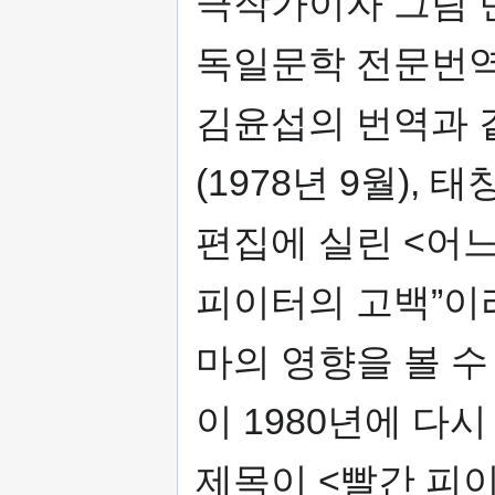
극작가이자 그림 민
독일문학 전문번역
김윤섭의 번역과 
(1978년 9월),
편집에 실린 <어느
피이터의 고백”이
마의 영향을 볼 수
이 1980년에 다
제목이 <빨간 피