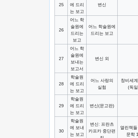
25
에 드리
변신
는 보고
어느 학
술원에
어느 학술원에
26
드리는
드리는 보고
보고
어느 학
술원에
27
변신 외
보내는
보고서
학술원
어느 사랑의
창비세계
28
에 드리
실험
(독일
는 보고
학술원
29
에 드리
변신(문고판)
는 보고
학술원
변신: 프란츠
에 보내
열린책들
30
카프카 중단편
는 보고
문학 1
집