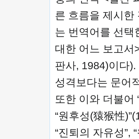
른 흐름을 제시한
는 번역어를 선택
대한 어느 보고서>
판사, 1984)이다
성격보다는 문어적인
또한 이와 더불어 “Af
“원후성(猿猴性)”(1
“진퇴의 자유성”,