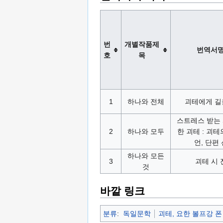
번
개별작품제
번역서
호
목
1
하나와 전체
괴테에게 길
스트레스 받는
2
하나와 모두
한 괴테 : 괴테
언, 단편
하나와 모든
3
괴테 시 
것
바깥 링크
분류
:
독일문학
괴테, 요한 볼프강 폰