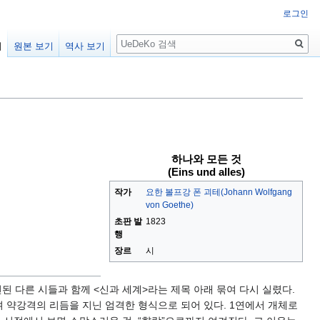
로그인
검
기
원본 보기
역사 보기
색
하나와 모든 것
(Eins und alles)
작가
요한 볼프강 폰 괴테(Johann Wolfgang
von Goethe)
초판 발
1823
행
장르
시
련된 다른 시들과 함께 <신과 세계>라는 제목 아래 묶여 다시 실렸다.
되며 약강격의 리듬을 지닌 엄격한 형식으로 되어 있다. 1연에서 개체로