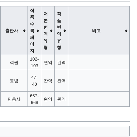
작
저
작
품
본
품
수
번
번
출판사
록
비고
역
역
페
유
유
이
형
형
지
102-
석필
편역
완역
103
47-
동녘
완역
완역
48
667-
민음사
완역
완역
668