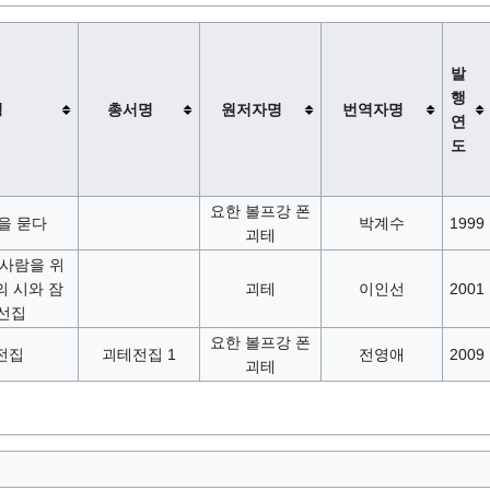
발
행
명
총서명
원저자명
번역자명
연
도
요한 볼프강 폰
을 묻다
박계수
1999
괴테
 사람을 위
의 시와 잠
괴테
이인선
2001
 선집
요한 볼프강 폰
전집
괴테전집 1
전영애
2009
괴테