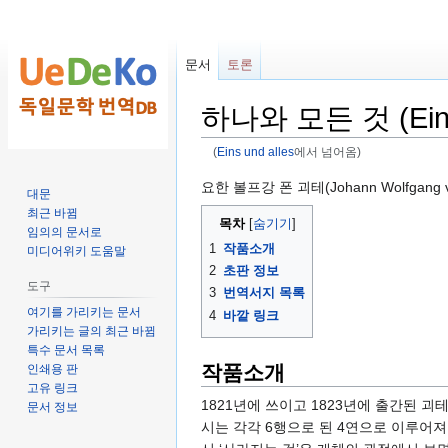
문서
토론
하나와 모든 것 (Eins 
(
Eins und alles
에서 넘어옴)
둘
검
요한 볼프강 폰 괴테(Johann Wolfgang vo
대문
러
색
최근 바뀜
목차
보
하
임의의 문서로
1
작품소개
기
러
미디어위키 도움말
2
초판 정보
로
가
도구
3
번역서지 목록
가
기
여기를 가리키는 문서
4
바깥 링크
기
가리키는 글의 최근 바뀜
특수 문서 목록
작품소개
인쇄용 판
고유 링크
1821년에 쓰이고 1823년에 출간된 
문서 정보
시는 각각 6행으로 된 4연으로 이루어져