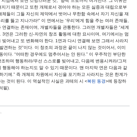
인 시점에서 보면 소망스러운 것, “향락”으로까지 여겨진다. 그 이유는
여겨지기 때문이고 또한 개체로서 겪어야 하는 모든 싫증과 대립으로부
 개체들이 그들 자신의 제약에서 벗어나 무한함 속에서 자기 자신을 재
를 뚫고 지나가라!” 이 연에서는 ‘우리’에게 힘을 주는 여러 존재들,
들과 연결하는 존재이며, 개별자들을 관통한다. 그러면 개별자들은 “세계
. 3연은 그러한 신-자연의 창조 활동에 대한 묘사이며, 여기에서는 멈
 빚어내고 또 변화해야 한다. 1연과 다시 연결해 보면 그래서 사라지
발견하는 것”이다. 이 창조의 과정은 끝이 나지 않는 것이어서, 이미
동이다. “어떠한 경우에도 멈추어서는 안 된다.” 이 우주적인 부단한
 창조하며 행동하라/우선 스스로를 빚어내고, 다음에 변용시켜라/그저
 행동해야 하는지도 알 수 있기 때문이다. 맨 마지막 연은 다음과 같
야 하기에.” 즉 개체의 차원에서 자신을 포기하고 사라지는 것은 한계가
 것이 된다. 이 역설적인 사실은 괴테의 시 <
복된 동경
>에 등장하
석필).
.