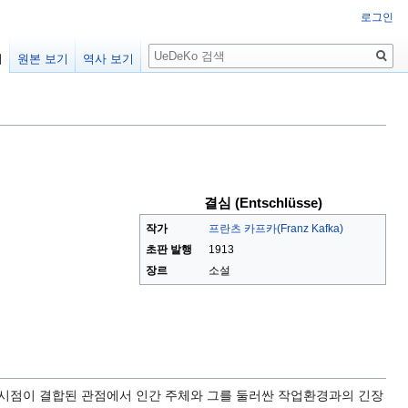
로그인
검
기
원본 보기
역사 보기
색
결심 (Entschlüsse)
작가
프란츠 카프카(Franz Kafka)
초판 발행
1913
장르
소설
 시점이 결합된 관점에서 인간 주체와 그를 둘러싼 작업환경과의 긴장