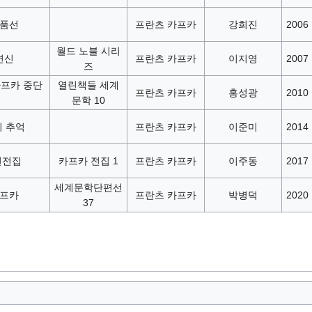
작품선
프란츠 카프카
강희진
2006
월드 노블 시리
변신
프란츠 카프카
이지영
2007
즈
카프카 중단
열린책들 세계
프란츠 카프카
홍성광
2010
문학 10
의 추억
프란츠 카프카
이준미
2014
편전집
카프카 전집 1
프란츠 카프카
이주동
2017
세계문학단편선
카프카
프란츠 카프카
박병덕
2020
37