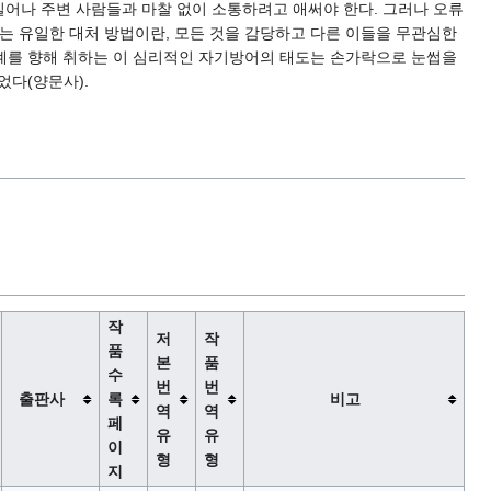
어나 주변 사람들과 마찰 없이 소통하려고 애써야 한다. 그러나 오류
는 유일한 대처 방법이란, 모든 것을 감당하고 다른 이들을 무관심한
세계를 향해 취하는 이 심리적인 자기방어의 태도는 손가락으로 눈썹을
었다(양문사).
작
저
작
품
본
품
수
번
번
출판사
록
비고
역
역
페
유
유
이
형
형
지