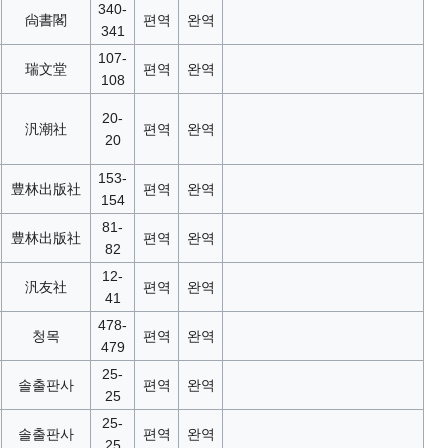
340-
尙書閣
편역
완역
341
107-
瑞文堂
편역
완역
108
20-
汎潮社
편역
완역
20
153-
豊林出版社
편역
완역
154
81-
豊林出版社
편역
완역
82
12-
汎友社
편역
완역
41
478-
청목
편역
완역
479
25-
솔출판사
편역
완역
25
25-
솔출판사
편역
완역
25