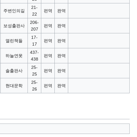
21-
주변인의길
편역
완역
22
206-
보성출판사
편역
완역
207
17-
열린책들
편역
완역
17
437-
하늘연못
편역
완역
438
25-
솔출판사
편역
완역
25
25-
현대문학
편역
완역
26