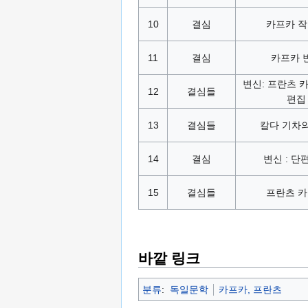
10
결심
카프카 
11
결심
카프카 
변신: 프란츠 
12
결심들
편집
13
결심들
칼다 기차
14
결심
변신 : 단
15
결심들
프란츠 
바깥 링크
분류
:
독일문학
카프카, 프란츠