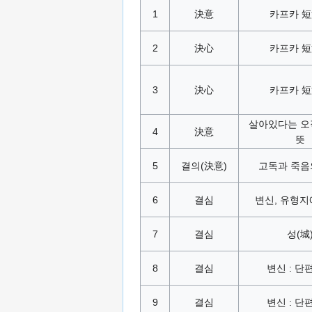
1
決意
카프카 
2
決心
카프카 
3
決心
카프카 
살아있다는 오
4
決意
뜻
5
결의(決意)
고독과 죽음
6
결심
변신, 유형지
7
결심
성(城
8
결심
변신 : 단
9
결심
변신 : 단