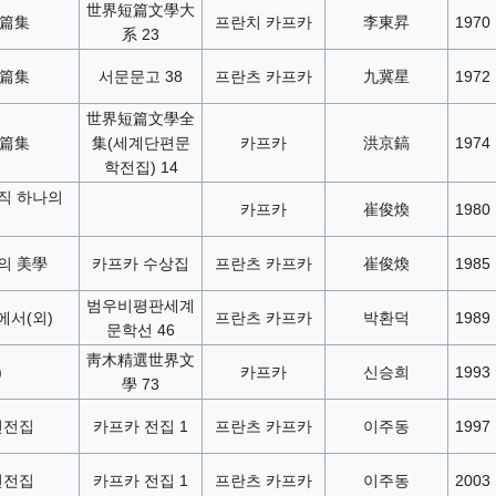
世界短篇文學大
短篇集
프란치 카프카
李東昇
1970
系 23
短篇集
서문문고 38
프란츠 카프카
九冀星
1972
世界短篇文學全
短篇集
集(세계단편문
카프카
洪京鎬
1974
학전집) 14
직 하나의
카프카
崔俊煥
1980
의 美學
카프카 수상집
프란츠 카프카
崔俊煥
1985
범우비평판세계
에서(외)
프란츠 카프카
박환덕
1989
문학선 46
靑木精選世界文
)
카프카
신승희
1993
學 73
편전집
카프카 전집 1
프란츠 카프카
이주동
1997
편전집
카프카 전집 1
프란츠 카프카
이주동
2003