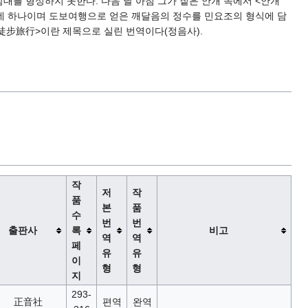
를 형성하지 못한다. 다음 날 아침 그가 짙은 안개 속에서 <안개
운데 하나이며 도보여행으로 얻은 깨달음의 정수를 민요조의 형식에 담
의 徒步旅行>이란 제목으로 실린 번역이다(정음사).
작
저
작
품
본
품
수
번
번
출판사
록
비고
역
역
페
유
유
이
형
형
지
293-
正音社
편역
완역