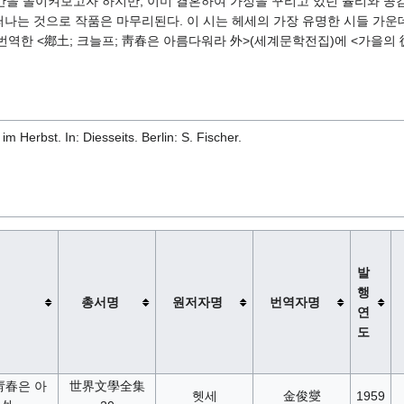
을 돌이켜보고자 하지만, 이미 결혼하여 가정을 꾸리고 있던 율리와 공감대
떠나는 것으로 작품은 마무리된다. 이 시는 헤세의 가장 유명한 시들 가
이 번역한 <鄕土; 크늘프; 靑春은 아름다워라 外>(세계문학전집)에 <가을
 Herbst. In: Diesseits. Berlin: S. Fischer.
발
행
총서명
원저자명
번역자명
연
도
靑春은 아
世界文學全集
헷세
金俊燮
1959