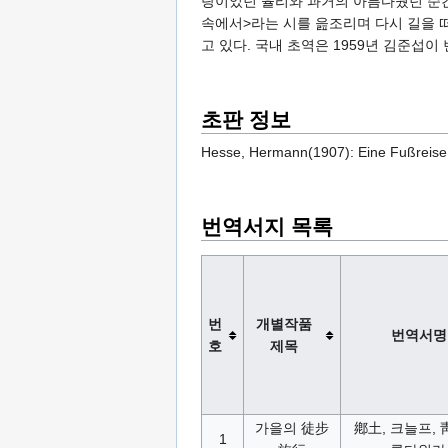
랑이었던 율리와 과거의 아름다웠던 순간
속에서>라는 시를 읊조리며 다시 길을 
고 있다. 국내 초역은 1959년 김준섭
초판 정보
Hesse, Hermann(1907): Eine Fußreise im
번역서지 목록
번
개별작품
번역서명
호
제목
가을의 徒步
鄕土, 크늘프, 
1