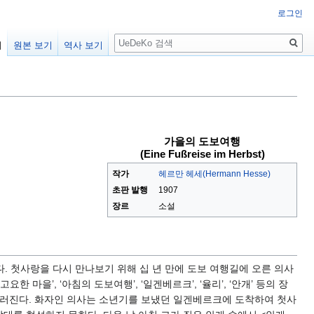
로그인
검
기
원본 보기
역사 보기
색
가을의 도보여행
(Eine Fußreise im Herbst)
작가
헤르만 헤세(Hermann Hesse)
초판 발행
1907
장르
소설
. 첫사랑을 다시 만나보기 위해 십 년 만에 도보 여행길에 오른 의사
요한 마을’, ‘아침의 도보여행’, ‘일겐베르크’, ‘율리’, ‘안개’ 등의 장
드러진다. 화자인 의사는 소년기를 보냈던 일겐베르크에 도착하여 첫사