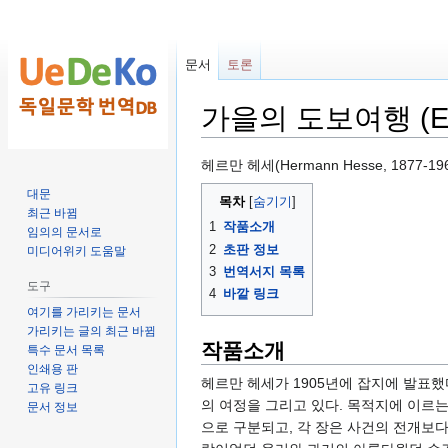
문서
토론
가을의 도보여행 (Eine 
둘
검
헤르만 헤세(Hermann Hesse, 1877-1
러
색
대문
목차
보
하
최근 바뀜
1
작품소개
기
러
임의의 문서로
2
초판 정보
미디어위키 도움말
로
가
3
번역서지 목록
가
기
도구
4
바깥 링크
기
여기를 가리키는 문서
가리키는 글의 최근 바뀜
작품소개
특수 문서 목록
인쇄용 판
헤르만 헤세가 1905년에 잡지에 발표했
고유 링크
의 여정을 그리고 있다. 목적지에 이르는 여정
문서 정보
으로 구분되고, 각 장은 사건의 전개보