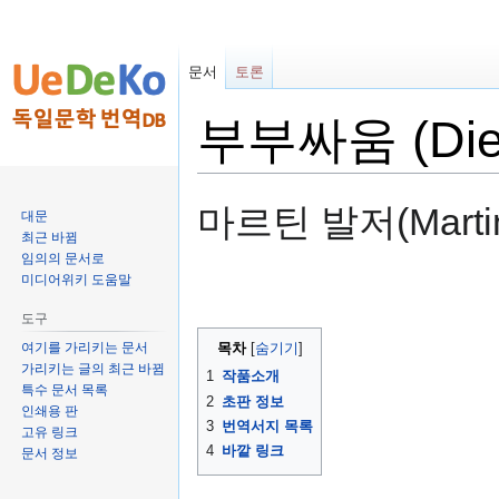
문서
토론
부부싸움 (Die 
둘
검
마르틴 발저(Martin
대문
러
색
최근 바뀜
보
하
임의의 문서로
기
러
미디어위키 도움말
로
가
도구
가
기
여기를 가리키는 문서
목차
기
가리키는 글의 최근 바뀜
1
작품소개
특수 문서 목록
2
초판 정보
인쇄용 판
3
번역서지 목록
고유 링크
4
바깥 링크
문서 정보