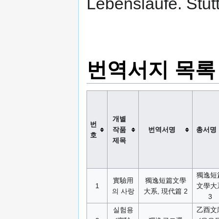
Lebensläufe. Stut
번역서지 목록
개별
번
작품
번역서명
총서명
호
제목
獨逸短
實驗用
獨逸短篇文學
1
文學大
의 사랑
大系, 現代篇 2
3
실험용
乙酉文