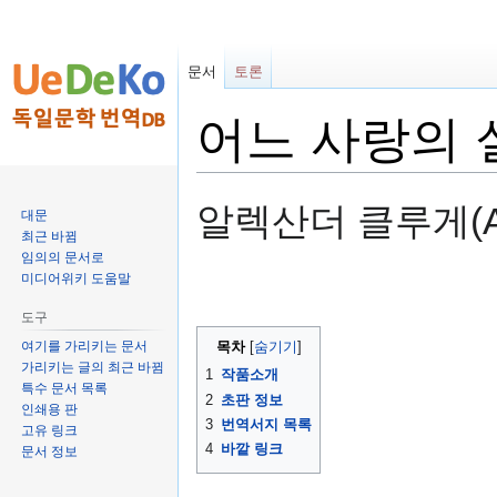
문서
토론
어느 사랑의 실험 
둘
검
알렉산더 클루게(Alex
대문
러
색
최근 바뀜
보
하
임의의 문서로
기
러
미디어위키 도움말
로
가
도구
가
기
여기를 가리키는 문서
목차
기
가리키는 글의 최근 바뀜
1
작품소개
특수 문서 목록
2
초판 정보
인쇄용 판
3
번역서지 목록
고유 링크
4
바깥 링크
문서 정보