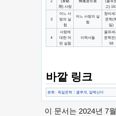
2
(實驗
獨逸콩트選
(을유
用) 사랑
고) 16
어느 사
창비세
어느 사랑의 실
3
랑의 실
문학(
험
험
일)
사랑에
을유세
4
대한 어
이력서들
문학전
떤 실험
58
바깥 링크
분류
:
독일문학
클루게, 알렉산더
이 문서는 2024년 7