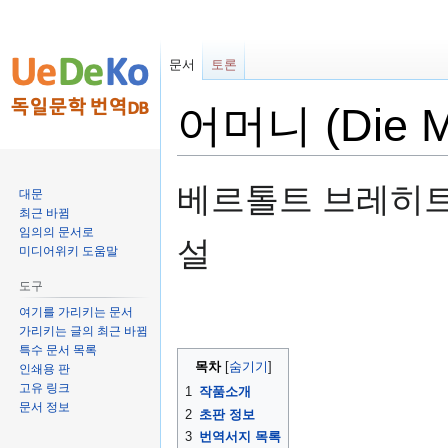
문서
토론
어머니 (Die Mu
둘
검
베르톨트 브레히트 (Be
대문
러
색
최근 바뀜
보
하
임의의 문서로
설
기
러
미디어위키 도움말
로
가
도구
가
기
여기를 가리키는 문서
기
가리키는 글의 최근 바뀜
특수 문서 목록
목차
인쇄용 판
고유 링크
1
작품소개
문서 정보
2
초판 정보
3
번역서지 목록