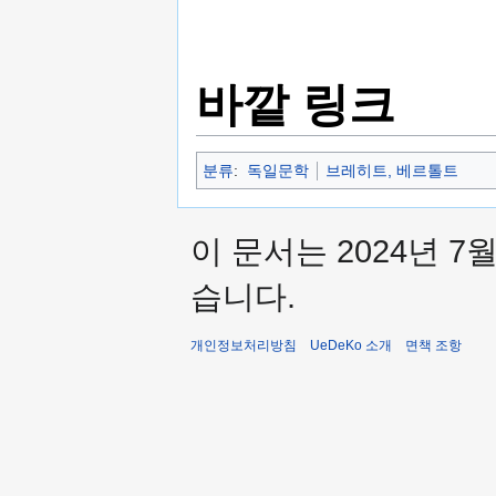
바깥 링크
분류
:
독일문학
브레히트, 베르톨트
이 문서는 2024년 7
습니다.
개인정보처리방침
UeDeKo 소개
면책 조항