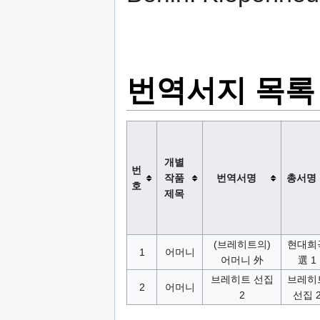
번역서지 목록
개별
번
작품
번역서명
총서명
호
제목
(브레히트의)
현대희
1
어머니
어머니 外
選 1
브레히트 선집
브레히
2
어머니
2
선집 