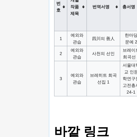
개별
번
작품
번역서명
총서명
호
제목
예외와
한마
1
四川의 善人
관습
문예 
예외와
브레이
2
사천의 선인
관습
희곡선 
서울대
교 인
예외와
브레히트 희곡
3
학연구
관습
선집 1
고전총
24-1
바깥 링크