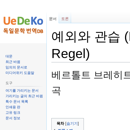
문서
토론
예외와 관습 (Di
Regel)
대문
최근 바뀜
임의의 문서로
둘
검
베르톨트 브레히트 (Be
미디어위키 도움말
러
색
보
하
도구
곡
기
러
여기를 가리키는 문서
로
가
가리키는 글의 최근 바뀜
특수 문서 목록
가
기
인쇄용 판
기
고유 링크
문서 정보
목차