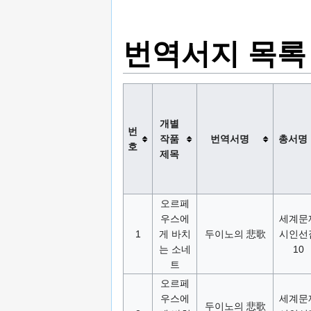
번역서지 목록
개별
번
작품
번역서명
총서명
호
제목
오르페
우스에
세계문
1
게 바치
두이노의 悲歌
시인선
는 소네
10
트
오르페
우스에
세계문
두이노의 悲歌