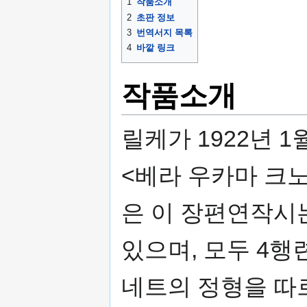
1
작품소개
2
초판 정보
3
번역서지 목록
4
바깥 링크
작품소개
릴케가 1922년 1
<베라 우카마 크
은 이 장편연작시는
있으며, 모두 4행
네트의 정형을 따르