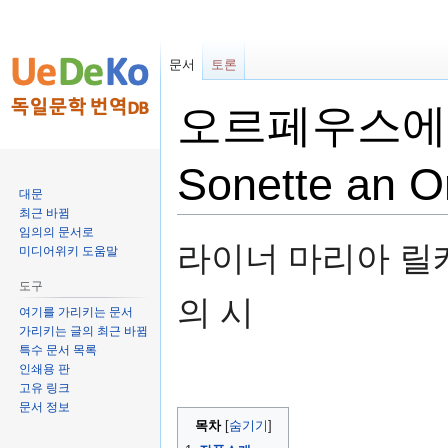
문서
토론
오르페우스에게
Sonette an O
대문
최근 바뀜
임의의 문서로
둘
검
라이너 마리아 릴케(Rai
미디어위키 도움말
러
색
보
하
도구
의 시
기
러
여기를 가리키는 문서
로
가
가리키는 글의 최근 바뀜
특수 문서 목록
가
기
인쇄용 판
기
고유 링크
문서 정보
목차