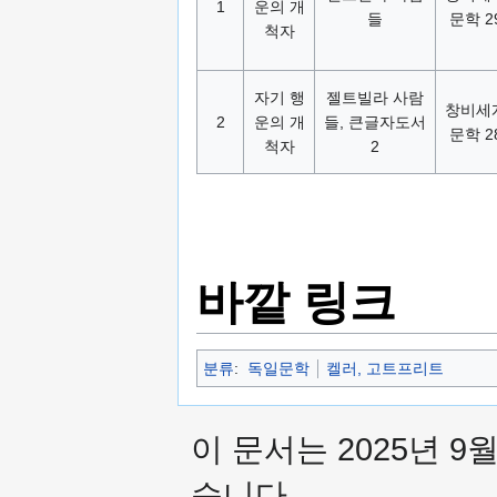
1
운의 개
들
문학 2
척자
자기 행
젤트빌라 사람
창비세
2
운의 개
들, 큰글자도서
문학 2
척자
2
바깥 링크
분류
:
독일문학
켈러, 고트프리트
이 문서는 2025년 9
습니다.