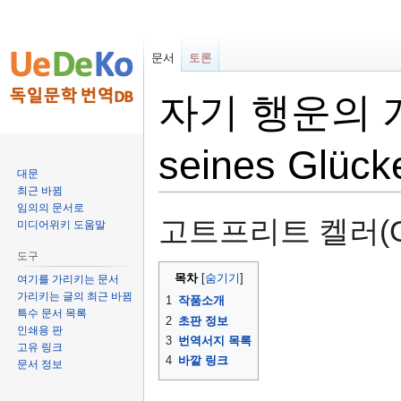
문서
토론
자기 행운의 개척
seines Glück
대문
최근 바뀜
임의의 문서로
둘
검
고트프리트 켈러(Gottf
미디어위키 도움말
러
색
보
하
도구
기
러
목차
여기를 가리키는 문서
로
가
가리키는 글의 최근 바뀜
1
작품소개
특수 문서 목록
가
기
2
초판 정보
인쇄용 판
기
3
번역서지 목록
고유 링크
4
바깥 링크
문서 정보