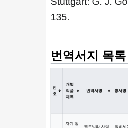
Stuttgart: G. J. 
135.
번역서지 목록
개별
번
작품
번역서명
총서명
호
제목
자기 행
젤트빌라 사람
창비세