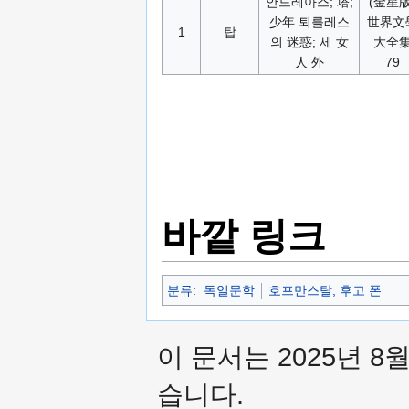
안드레아스; 塔;
(金星版
少年 퇴를레스
世界文
1
탑
의 迷惑; 세 女
大全
人 外
79
바깥 링크
분류
:
독일문학
호프만스탈, 후고 폰
이 문서는 2025년 8
습니다.