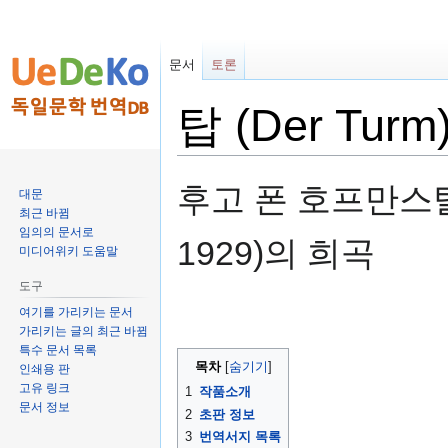
문서
토론
탑 (Der Turm
둘
검
후고 폰 호프만스탈(Hu
대문
러
색
최근 바뀜
보
하
임의의 문서로
1929)의 희곡
기
러
미디어위키 도움말
로
가
도구
가
기
여기를 가리키는 문서
기
가리키는 글의 최근 바뀜
특수 문서 목록
목차
인쇄용 판
고유 링크
1
작품소개
문서 정보
2
초판 정보
3
번역서지 목록