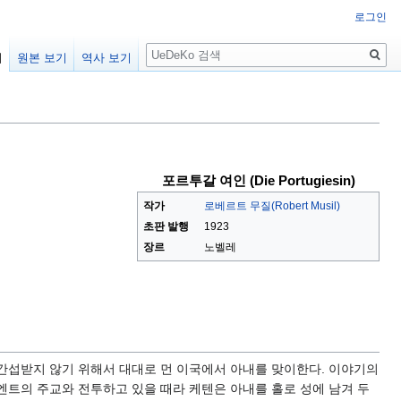
로그인
검
기
원본 보기
역사 보기
색
포르투갈 여인 (Die Portugiesin)
작가
로베르트 무질(Robert Musil)
초판 발행
1923
장르
노벨레
 간섭받지 않기 위해서 대대로 먼 이국에서 아내를 맞이한다. 이야기의
엔트의 주교와 전투하고 있을 때라 케텐은 아내를 홀로 성에 남겨 두