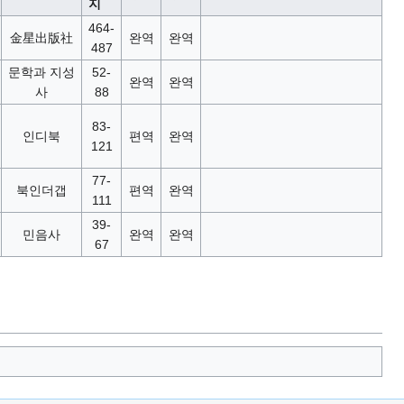
지
464-
金星出版社
완역
완역
487
문학과 지성
52-
완역
완역
사
88
83-
인디북
편역
완역
121
77-
북인더갭
편역
완역
111
39-
민음사
완역
완역
67