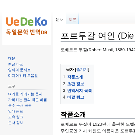
문서
토론
포르투갈 여인 (Die Po
둘
검
로베르트 무질(Robert Musil, 1880-19
러
색
대문
보
하
최근 바뀜
기
러
목차
임의의 문서로
미디어위키 도움말
로
가
1
작품소개
가
기
2
초판 정보
도구
기
3
번역서지 목록
여기를 가리키는 문서
4
바깥 링크
가리키는 글의 최근 바뀜
특수 문서 목록
인쇄용 판
작품소개
고유 링크
문서 정보
로베르트 무질이 1923년에 출판한 노
주인공인 기사 케텐도 아름다운 포르투갈