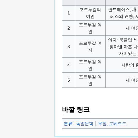
포르투갈의
안드레아스; 塔;
1
여인
레스의 迷惑; 
포르투갈 여
2
세 여
인
여자: 북클럽 세
포르투갈 여
3
찾아낸 아홉 
자
재미있는
포르투갈 여
4
사랑의 
인
포르투갈 여
5
세 여
인
바깥 링크
분류
:
독일문학
무질, 로베르트