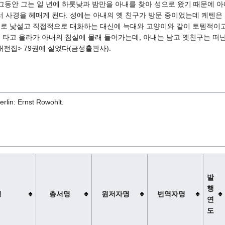
 그동안 그는 일 년에 하룻낮과 밤만을 아내를 찾아 성으로 왔기 때문에 아
 사경을 헤매게 된다. 성에는 아내의 옛 친구가 방문 중이었는데 케텐은
서로 낯설고 직접적으로 대화하는 대신에 늑대와 고양이와 같이 토템적이
 타고 올라가 아내의 침실에 몰래 들어가는데, 아내는 남고 옛친구는 떠난
전집> 79권에 실었다(금성출판사).
erlin: Ernst Rowohlt.
발
행
명
총서명
원저자명
번역자명
연
도